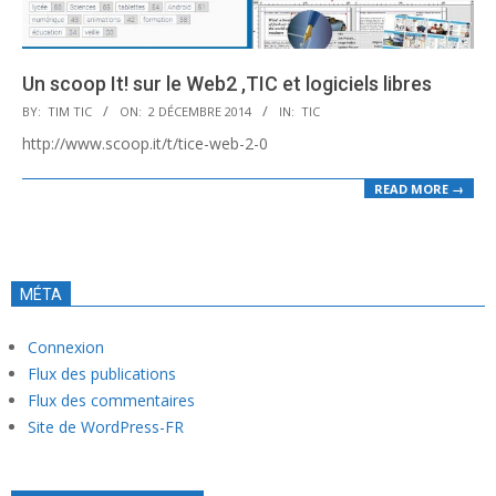
Un scoop It! sur le Web2 ,TIC et logiciels libres
2014-
BY:
TIM TIC
ON:
2 DÉCEMBRE 2014
IN:
TIC
12-
http://www.scoop.it/t/tice-web-2-0
02
READ MORE →
MÉTA
Connexion
Flux des publications
Flux des commentaires
Site de WordPress-FR