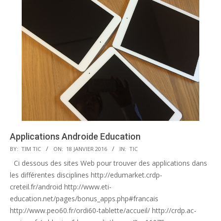
Applications Androide Education
2016-
BY:
TIM TIC
ON:
18 JANVIER 2016
IN:
TIC
01-
Ci dessous des sites Web pour trouver des applications dans
18
les différentes disciplines http://edumarket.crdp-
creteil.fr/android http://www.eti-
education.net/pages/bonus_apps.php#francais
http://www.peo60.fr/ordi60-tablette/accueil/ http://crdp.ac-