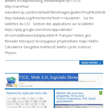
amiens.fr/cddpoise/blog_mediatheque/?p=11075
http://carrefour-
education.qc.ca/sites/default/files/images/guides/Projet%20Andr
http://edululu.org/fr/recherche?text=++&submit= Sur les
tablettes du CDI Gestion des applications sur la tablette
https://play.google.com/store/apps/details?
id=com.kiddoware.kidsplace&hl=fr Français/ Histire geo
fbreader histoquizz leconjugueur projetvoltaire maps Maths
Calculatrice Geogebra mathes3E Maths Lycée Sciences
Physics
READ MORE →