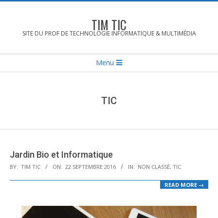
Skip
to
TIM TIC
content
SITE DU PROF DE TECHNOLOGIE INFORMATIQUE & MULTIMÉDIA
Secondary
Menu
Navigation
Menu
TIC
Jardin Bio et Informatique
2016-
BY:
TIM TIC
ON:
22 SEPTEMBRE 2016
IN:
NON CLASSÉ
,
TIC
09-
READ MORE →
22