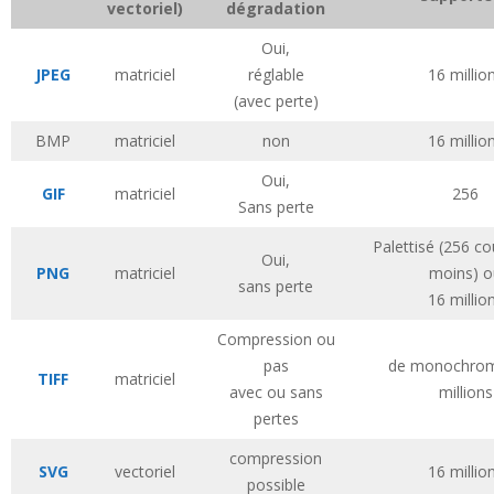
vectoriel)
dégradation
Oui,
JPEG
matriciel
réglable
16 millio
(avec perte)
BMP
matriciel
non
16 millio
Oui,
GIF
matriciel
256
Sans perte
Palettisé (256 co
Oui,
PNG
matriciel
moins) o
sans perte
16 millio
Compression ou
pas
de monochrom
TIFF
matriciel
avec ou sans
millions
pertes
compression
SVG
vectoriel
16 millio
possible