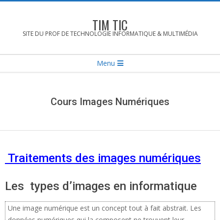
Skip
to
TIM TIC
content
SITE DU PROF DE TECHNOLOGIE INFORMATIQUE & MULTIMÉDIA
Secondary
Menu
Navigation
Menu
Cours Images Numériques
Traitements des images numériques
Les types d’images en informatique
Une image numérique est un concept tout à fait abstrait. Les
données numériques qui la composent ne trouvent leur