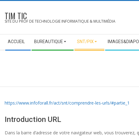
Skip
to
TIM TIC
content
SITE DU PROF DE TECHNOLOGIE INFORMATIQUE & MULTIMÉDIA
Secondary
ACCUEIL
BUREAUTIQUE
SNT/PIX
IMAGES&DIAPO
Navigation
Menu
https://www.infoforall.fr/act/snt/comprendre-les-urls/#partie_1
Introduction URL
Dans la barre d’adresse de votre navigateur web, vous trouverez, q