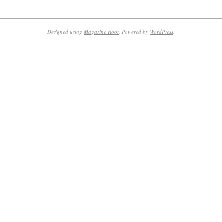
2015-
09-
01
Designed using
Magazine Hoot
. Powered by
WordPress
.