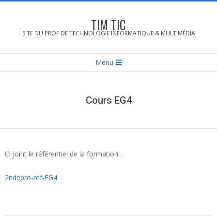
Skip
to
TIM TIC
content
SITE DU PROF DE TECHNOLOGIE INFORMATIQUE & MULTIMÉDIA
Secondary
Menu
Navigation
Menu
Cours EG4
Ci joint le référentiel de la formation…
2ndepro-ref-EG4