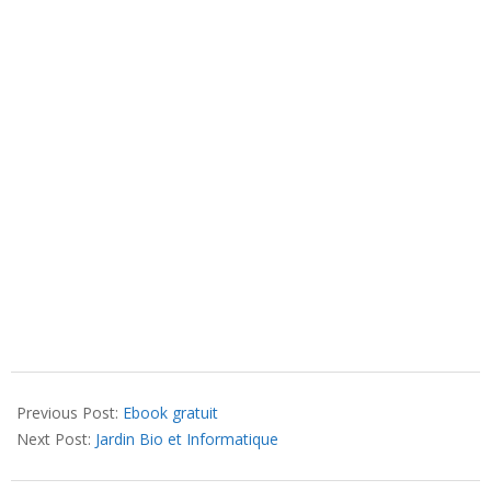
2016-
01-
Previous Post:
Ebook gratuit
18
Next Post:
Jardin Bio et Informatique