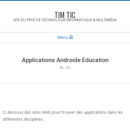
Skip
to
TIM TIC
content
SITE DU PROF DE TECHNOLOGIE INFORMATIQUE & MULTIMÉDIA
Secondary
Menu
Navigation
Menu
Applications Androide Education
IN:
TIC
Ci dessous des sites Web pour trouver des applications dans les
différentes disciplines