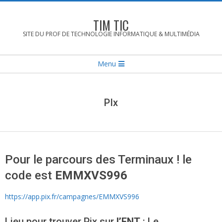
Skip
to
TIM TIC
content
SITE DU PROF DE TECHNOLOGIE INFORMATIQUE & MULTIMÉDIA
Secondary
Menu
Navigation
Menu
PIx
Pour le parcours des Terminaux ! le
code est
EMMXVS996
https://app.pix.fr/campagnes/EMMXVS996
Lieu pour trouver Pix sur
l’ENT
: Le