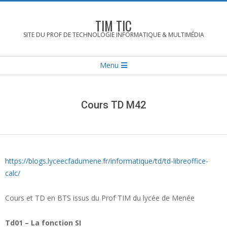
Skip
to
TIM TIC
content
SITE DU PROF DE TECHNOLOGIE INFORMATIQUE & MULTIMÉDIA
Secondary
Menu
Navigation
Menu
Cours TD M42
https://blogs.lyceecfadumene.fr/informatique/td/td-libreoffice-
calc/
Cours et TD en BTS issus du Prof TIM du lycée de Menée
Td01 – La fonction SI