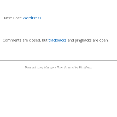
2014-
01-
Next Post:
WordPress
26
Comments are closed, but
trackbacks
and pingbacks are open.
Designed using
Magazine Hoot
. Powered by
WordPress
.