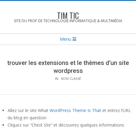
Skip
to
TIM TIC
content
SITE DU PROF DE TECHNOLOGIE INFORMATIQUE & MULTIMÉDIA
Secondary
Menu
Navigation
Menu
trouver les extensions et le thèmes d’un site
wordpress
IN:
NON CLASSÉ
Allez sur le site What
WordPress Theme Is That
et entrez l’URL
du blog en question
Cliquez sur
“Check Site”
et découvrez quelques informations